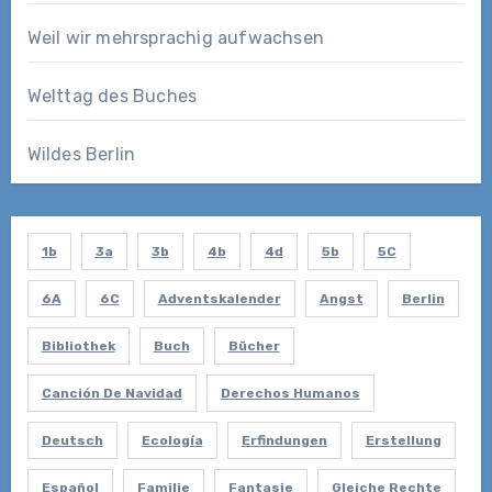
Weil wir mehrsprachig aufwachsen
Welttag des Buches
Wildes Berlin
1b
3a
3b
4b
4d
5b
5C
6A
6C
Adventskalender
Angst
Berlin
Bibliothek
Buch
Bücher
Canción De Navidad
Derechos Humanos
Deutsch
Ecología
Erfindungen
Erstellung
Español
Familie
Fantasie
Gleiche Rechte