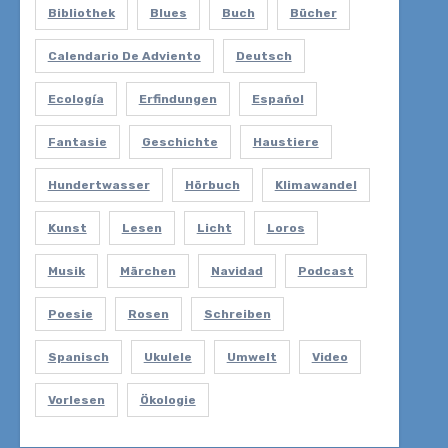
Bibliothek
Blues
Buch
Bücher
Calendario De Adviento
Deutsch
Ecología
Erfindungen
Español
Fantasie
Geschichte
Haustiere
Hundertwasser
Hörbuch
Klimawandel
Kunst
Lesen
Licht
Loros
Musik
Märchen
Navidad
Podcast
Poesie
Rosen
Schreiben
Spanisch
Ukulele
Umwelt
Video
Vorlesen
Ökologie