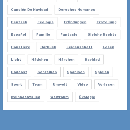
Canción De Navidad
Derechos Humanos
Deutsch
Ecología
Erfindungen
Erstellung
Español
Familie
Fantasie
Gleiche Rechte
Haustiere
Hörbuch
Leidenschaft
Lesen
Licht
Mädchen
Märchen
Navidad
Podcast
Schreiben
Spanisch
Spielen
Sport
Team
Umwelt
Video
Vorlesen
Weihnachtslied
Weltraum
Ökologie