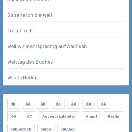
So sehe ich die Welt
Tutti Frutti
Weil wir mehrsprachig aufwachsen
Welttag des Buches
Wildes Berlin
1b
3a
3b
4b
4d
5b
5C
6A
6C
Adventskalender
Angst
Berlin
Bibliothek
Buch
Bücher