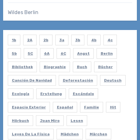
Wildes Berlin
1b
2A
2b
3a
3b
4b
4c
5b
5C
6A
6C
Angst
Berlin
Bibliothek
Biographie
Buch
Bücher
Canción De Navidad
Deforestación
Deutsch
Ecología
Erstellung
Escándalo
Espacio Exterior
Español
Familie
Hit
Hörbuch
Joan Miro
Lesen
Leyes De La Física
Mädchen
Märchen