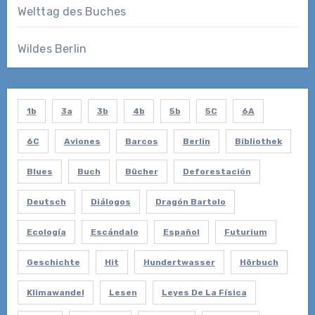
Welttag des Buches
Wildes Berlin
1b
3a
3b
4b
5b
5C
6A
6C
Aviones
Barcos
Berlin
Bibliothek
Blues
Buch
Bücher
Deforestación
Deutsch
Diálogos
Dragón Bartolo
Ecología
Escándalo
Español
Futurium
Geschichte
Hit
Hundertwasser
Hörbuch
Klimawandel
Lesen
Leyes De La Física