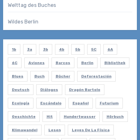
Welttag des Buches
Wildes Berlin
1b
3a
3b
4b
5b
5C
6A
6C
Aviones
Barcos
Berlin
Bibliothek
Blues
Buch
Bücher
Deforestación
Deutsch
Diálogos
Dragón Bartolo
Ecología
Escándalo
Español
Futurium
Geschichte
Hit
Hundertwasser
Hörbuch
Klimawandel
Lesen
Leyes De La Física