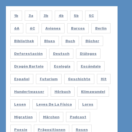
1b
3a
3b
4b
5b
5C
6A
6C
Aviones
Barcos
Berlin
Bibliothek
Blues
Buch
Bücher
Deforestación
Deutsch
Diálogos
Dragón Bartolo
Ecología
Escándalo
Español
Futurium
Geschichte
Hit
Hundertwasser
Hörbuch
Klimawandel
Lesen
Leyes De La Física
Loros
Migration
Märchen
Podcast
Poesie
Präpositionen
Rosen