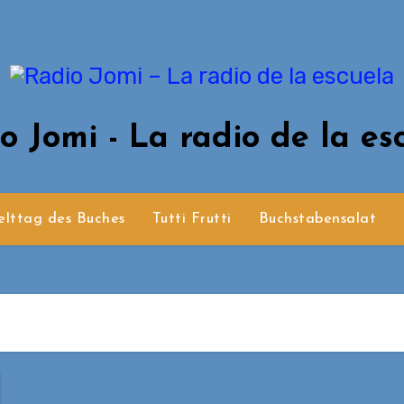
o Jomi - La radio de la es
lttag des Buches
Tutti Frutti
Buchstabensalat