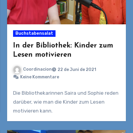
Buchstabensalat
In der Bibliothek: Kinder zum
Lesen motivieren
Coordinacion
22 de Juni de 2021
Keine Kommentare
Die Bibliothekarinnen Saira und Sophie reden
darüber, wie man die Kinder zum Lesen
motivieren kann.