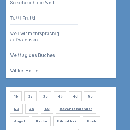
So sehe ich die Welt
Tutti Frutti
Weil wir mehrsprachig
aufwachsen
Welttag des Buches
Wildes Berlin
1b
3a
3b
4b
4d
5b
5C
6A
6C
Adventskalender
Angst
Berlin
Bibliothek
Buch