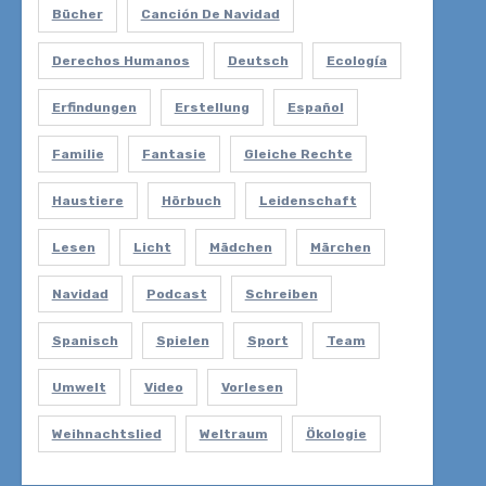
Bücher
Canción De Navidad
Derechos Humanos
Deutsch
Ecología
Erfindungen
Erstellung
Español
Familie
Fantasie
Gleiche Rechte
Haustiere
Hörbuch
Leidenschaft
Lesen
Licht
Mädchen
Märchen
Navidad
Podcast
Schreiben
Spanisch
Spielen
Sport
Team
Umwelt
Video
Vorlesen
Weihnachtslied
Weltraum
Ökologie