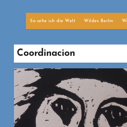
So sehe ich die Welt
Wildes Berlin
We
Coordinacion