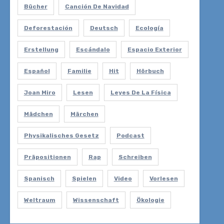
Bücher
Canción De Navidad
Deforestación
Deutsch
Ecología
Erstellung
Escándalo
Espacio Exterior
Español
Familie
Hit
Hörbuch
Joan Miro
Lesen
Leyes De La Física
Mädchen
Märchen
Physikalisches Gesetz
Podcast
Präpositionen
Rap
Schreiben
Spanisch
Spielen
Video
Vorlesen
Weltraum
Wissenschaft
Ökologie