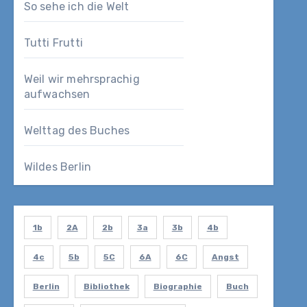
So sehe ich die Welt
Tutti Frutti
Weil wir mehrsprachig
aufwachsen
Welttag des Buches
Wildes Berlin
1b
2A
2b
3a
3b
4b
4c
5b
5C
6A
6C
Angst
Berlin
Bibliothek
Biographie
Buch