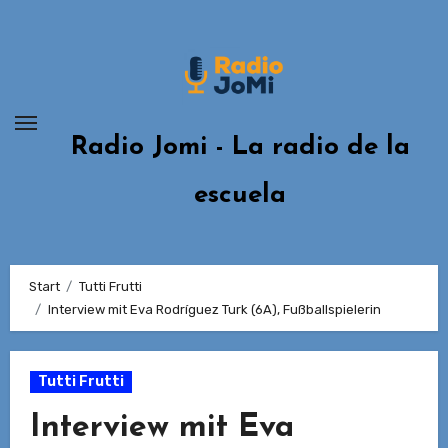
Zum
Inhalt
springen
Radio Jomi - La radio de la
escuela
Start
Tutti Frutti
Interview mit Eva Rodríguez Turk (6A), Fußballspielerin
Tutti Frutti
Interview mit Eva