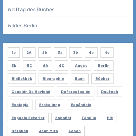
Welttag des Buches
Wildes Berlin
1b
2A
2b
3a
3b
4b
4c
5b
5C
6A
6C
Angst
Berlin
Bibliothek
Biographie
Buch
Bücher
Canción De Navidad
Deforestación
Deutsch
Ecología
Erstellung
Escándalo
Espacio Exterior
Español
Familie
Hit
Hörbuch
Joan Miro
Lesen