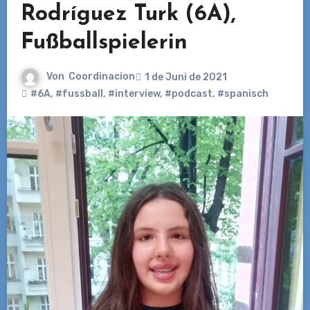
Rodríguez Turk (6A),
Fußballspielerin
Von
Coordinacion
1 de Juni de 2021
#6A
,
#fussball
,
#interview
,
#podcast
,
#spanisch