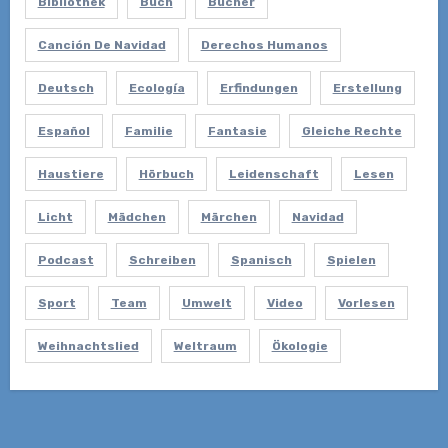
Bibliothek
Buch
Bücher
Canción De Navidad
Derechos Humanos
Deutsch
Ecología
Erfindungen
Erstellung
Español
Familie
Fantasie
Gleiche Rechte
Haustiere
Hörbuch
Leidenschaft
Lesen
Licht
Mädchen
Märchen
Navidad
Podcast
Schreiben
Spanisch
Spielen
Sport
Team
Umwelt
Video
Vorlesen
Weihnachtslied
Weltraum
Ökologie