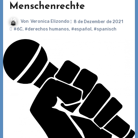
Menschenrechte
Von
Veronica Elizondo
8 de Dezember de 2021
#6C
,
#derechos humanos
,
#español
,
#spanisch