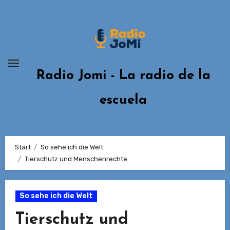
Zum
Inhalt
springen
Radio Jomi - La radio de la
escuela
Start
So sehe ich die Welt
Tierschutz und Menschenrechte
So sehe ich die Welt
Tierschutz und