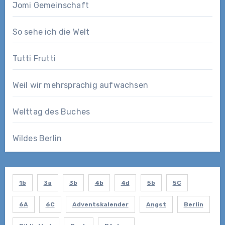
Jomi Gemeinschaft
So sehe ich die Welt
Tutti Frutti
Weil wir mehrsprachig aufwachsen
Welttag des Buches
Wildes Berlin
1b
3a
3b
4b
4d
5b
5C
6A
6C
Adventskalender
Angst
Berlin