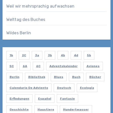
Weil wir mehrsprachig aufwachsen
Welttag des Buches
Wildes Berlin
1b
2C
3a
3b
4b
4d
5b
5C
6A
6C
Adventskalender
Aviones
Berlin
Bibliothek
Blues
Buch
Bücher
Calendario De Adviento
Deutsch
Ecología
Erfindungen
Español
Fantasie
Geschichte
Haustiere
Hundertwasser