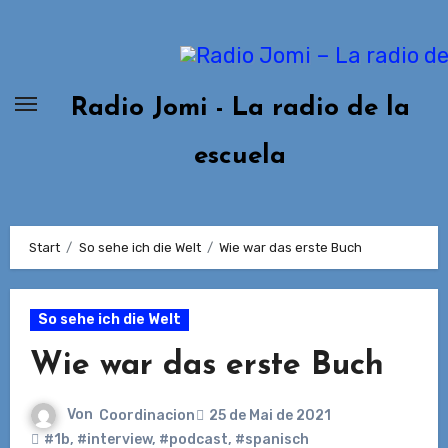
Zum
Inhalt
springen
Radio Jomi - La radio de la
escuela
Start
So sehe ich die Welt
Wie war das erste Buch
So sehe ich die Welt
Wie war das erste Buch
Von
Coordinacion
25 de Mai de 2021
#1b
,
#interview
,
#podcast
,
#spanisch