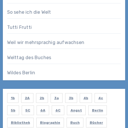
So sehe ich die Welt
Tutti Frutti
Weil wir mehrsprachig aufwachsen
Welttag des Buches
Wildes Berlin
1b
2A
2b
3a
3b
4b
4c
5b
5C
6A
6C
Angst
Berlin
Bibliothek
Biographie
Buch
Bücher