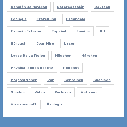
Canción De Navidad
Deforestación
Deutsch
Ecología
Erstellung
Escándalo
Espacio Exterior
Español
Familie
Hit
Hörbuch
Joan Miro
Lesen
Leyes De La Física
Mädchen
Märchen
Physikalisches Gesetz
Podcast
Präpositionen
Rap
Schreiben
Spanisch
Spielen
Video
Vorlesen
Weltraum
Wissenschaft
Ökologie