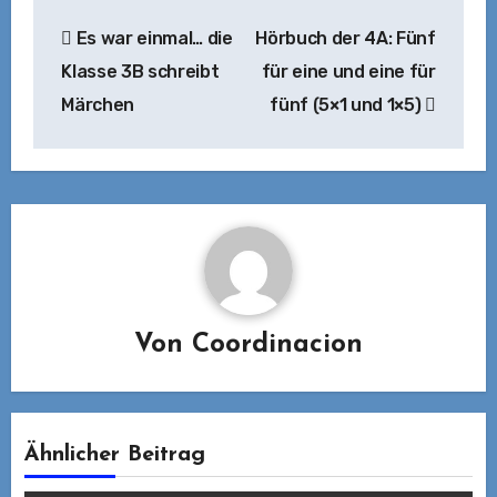
Beitragsnavigation
Es war einmal… die
Hörbuch der 4A: Fünf
Klasse 3B schreibt
für eine und eine für
Märchen
fünf (5×1 und 1×5)
Von
Coordinacion
Ähnlicher Beitrag