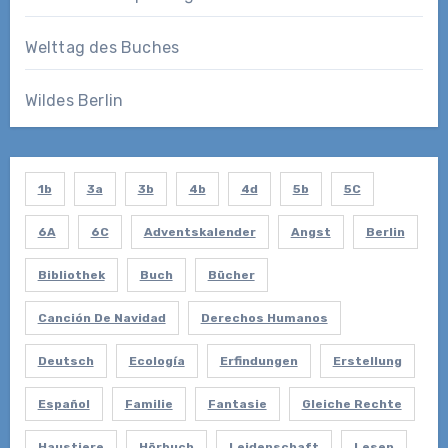
Welttag des Buches
Wildes Berlin
1b
3a
3b
4b
4d
5b
5C
6A
6C
Adventskalender
Angst
Berlin
Bibliothek
Buch
Bücher
Canción De Navidad
Derechos Humanos
Deutsch
Ecología
Erfindungen
Erstellung
Español
Familie
Fantasie
Gleiche Rechte
Haustiere
Hörbuch
Leidenschaft
Lesen