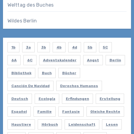
Welttag des Buches
Wildes Berlin
1b
3a
3b
4b
4d
5b
5C
6A
6C
Adventskalender
Angst
Berlin
Bibliothek
Buch
Bücher
Canción De Navidad
Derechos Humanos
Deutsch
Ecología
Erfindungen
Erstellung
Español
Familie
Fantasie
Gleiche Rechte
Haustiere
Hörbuch
Leidenschaft
Lesen