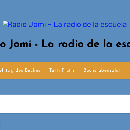
o Jomi - La radio de la es
lttag des Buches
Tutti Frutti
Buchstabensalat