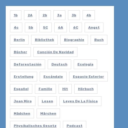
1b
2A
2b
3a
3b
4b
4c
5b
5C
6A
6C
Angst
Berlin
Bibliothek
Biographie
Buch
Bücher
Canción De Navidad
Deforestación
Deutsch
Ecología
Erstellung
Escándalo
Espacio Exterior
Español
Familie
Hit
Hörbuch
Joan Miro
Lesen
Leyes De La Física
Mädchen
Märchen
Physikalisches Gesetz
Podcast