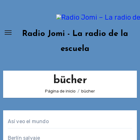
Ir
al
contenido
Radio Jomi - La radio de la
escuela
bücher
Página de inicio
bücher
Así veo el mundo
Berlín salvaje