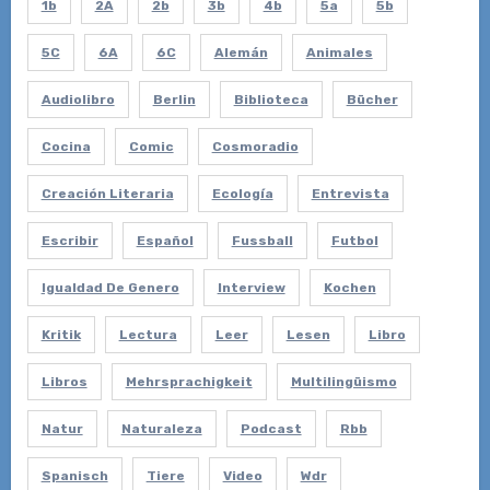
1b
2A
2b
3b
4b
5a
5b
5C
6A
6C
Alemán
Animales
Audiolibro
Berlin
Biblioteca
Bücher
Cocina
Comic
Cosmoradio
Creación Literaria
Ecología
Entrevista
Escribir
Español
Fussball
Futbol
Igualdad De Genero
Interview
Kochen
Kritik
Lectura
Leer
Lesen
Libro
Libros
Mehrsprachigkeit
Multilingüismo
Natur
Naturaleza
Podcast
Rbb
Spanisch
Tiere
Video
Wdr