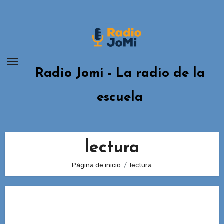
Ir
al
contenido
Radio Jomi - La radio de la
escuela
lectura
Página de inicio
lectura