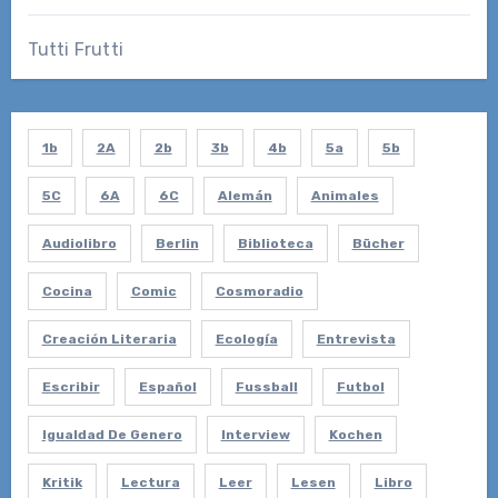
Tutti Frutti
1b
2A
2b
3b
4b
5a
5b
5C
6A
6C
Alemán
Animales
Audiolibro
Berlin
Biblioteca
Bücher
Cocina
Comic
Cosmoradio
Creación Literaria
Ecología
Entrevista
Escribir
Español
Fussball
Futbol
Igualdad De Genero
Interview
Kochen
Kritik
Lectura
Leer
Lesen
Libro