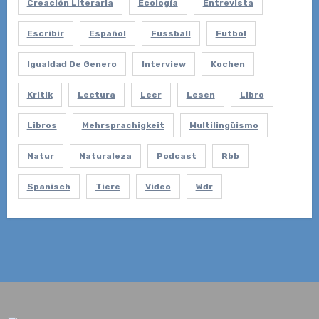
Creación Literaria
Ecología
Entrevista
Escribir
Español
Fussball
Futbol
Igualdad De Genero
Interview
Kochen
Kritik
Lectura
Leer
Lesen
Libro
Libros
Mehrsprachigkeit
Multilingüismo
Natur
Naturaleza
Podcast
Rbb
Spanisch
Tiere
Video
Wdr