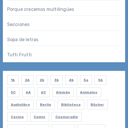
Porque crecemos multilingües
Secciones
Sopa de letras
Tutti Frutti
1b
2A
2b
3b
4b
5a
5b
5C
6A
6C
Alemán
Animales
Audiolibro
Berlin
Biblioteca
Bücher
Cocina
Comic
Cosmoradio