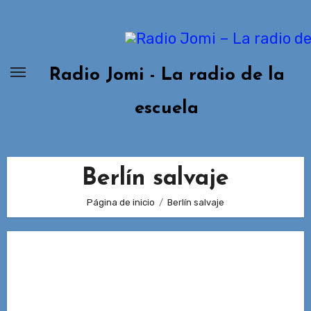
Ir
al
contenido
Radio Jomi - La radio de la
escuela
Berlín salvaje
Página de inicio
Berlín salvaje