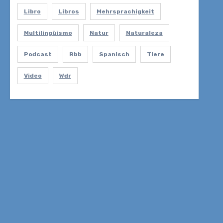
Libro
Libros
Mehrsprachigkeit
Multilingüismo
Natur
Naturaleza
Podcast
Rbb
Spanisch
Tiere
Video
Wdr