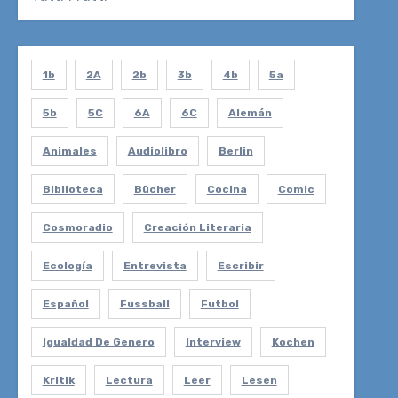
1b
2A
2b
3b
4b
5a
5b
5C
6A
6C
Alemán
Animales
Audiolibro
Berlin
Biblioteca
Bücher
Cocina
Comic
Cosmoradio
Creación Literaria
Ecología
Entrevista
Escribir
Español
Fussball
Futbol
Igualdad De Genero
Interview
Kochen
Kritik
Lectura
Leer
Lesen