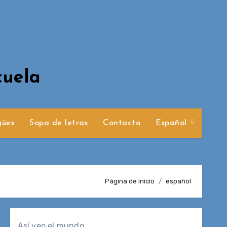
cuela
gües
Sopa de letras
Contacto
Español
Página de inicio
español
Así veo el mundo