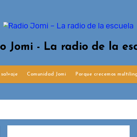
o Jomi - La radio de la es
 salvaje
Comunidad Jomi
Porque crecemos multilin