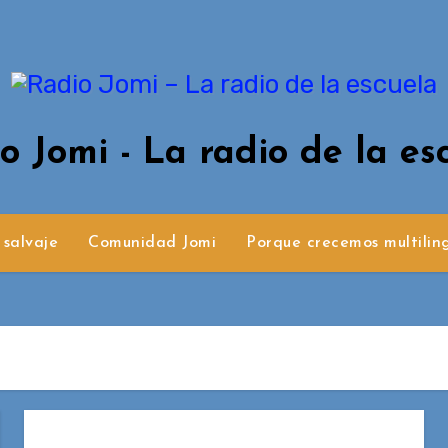
o Jomi - La radio de la es
 salvaje
Comunidad Jomi
Porque crecemos multilin