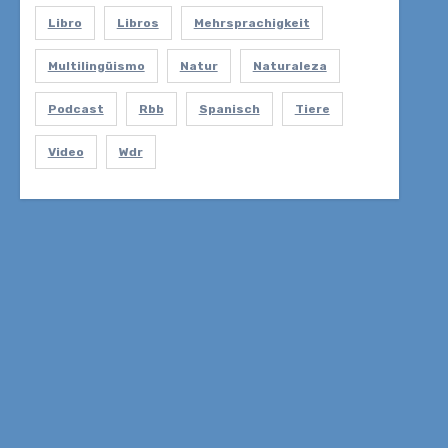
Libro
Libros
Mehrsprachigkeit
Multilingüismo
Natur
Naturaleza
Podcast
Rbb
Spanisch
Tiere
Video
Wdr