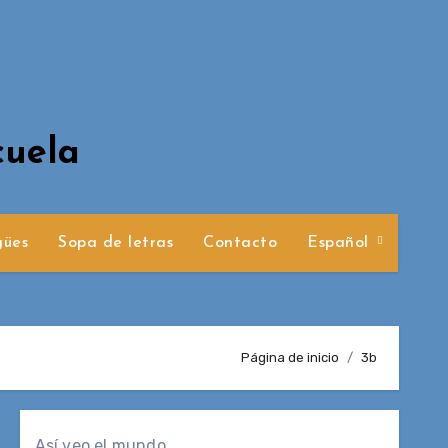
cuela
gües
Sopa de letras
Contacto
Español
Página de inicio
3b
Así veo el mundo