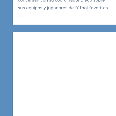
conversan con su coordinador Diego sobre
sus equipos y jugadores de fútbol favoritos.
…