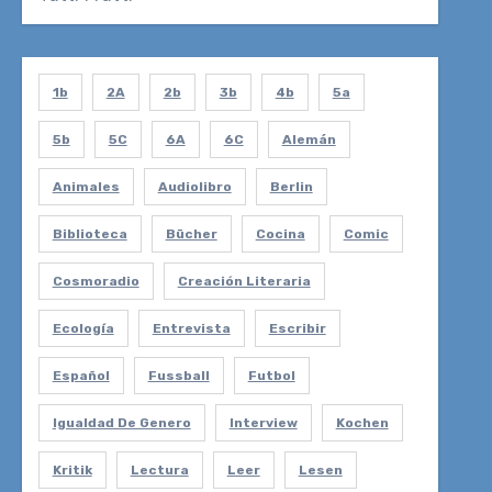
1b
2A
2b
3b
4b
5a
5b
5C
6A
6C
Alemán
Animales
Audiolibro
Berlin
Biblioteca
Bücher
Cocina
Comic
Cosmoradio
Creación Literaria
Ecología
Entrevista
Escribir
Español
Fussball
Futbol
Igualdad De Genero
Interview
Kochen
Kritik
Lectura
Leer
Lesen