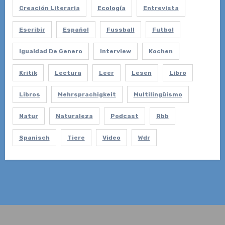
Creación Literaria
Ecología
Entrevista
Escribir
Español
Fussball
Futbol
Igualdad De Genero
Interview
Kochen
Kritik
Lectura
Leer
Lesen
Libro
Libros
Mehrsprachigkeit
Multilingüismo
Natur
Naturaleza
Podcast
Rbb
Spanisch
Tiere
Video
Wdr