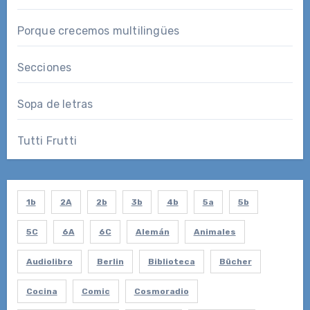
Porque crecemos multilingües
Secciones
Sopa de letras
Tutti Frutti
1b
2A
2b
3b
4b
5a
5b
5C
6A
6C
Alemán
Animales
Audiolibro
Berlin
Biblioteca
Bücher
Cocina
Comic
Cosmoradio