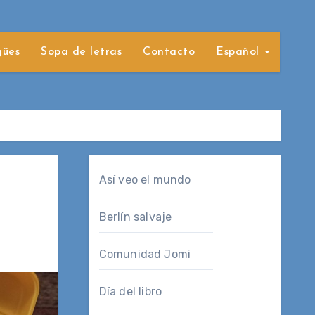
gües
Sopa de letras
Contacto
Español
Así veo el mundo
Berlín salvaje
Comunidad Jomi
Día del libro