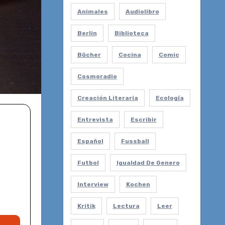
Animales
Audiolibro
Berlin
Biblioteca
Bücher
Cocina
Comic
Cosmoradio
Creación Literaria
Ecología
Entrevista
Escribir
Español
Fussball
Futbol
Igualdad De Genero
Interview
Kochen
Kritik
Lectura
Leer