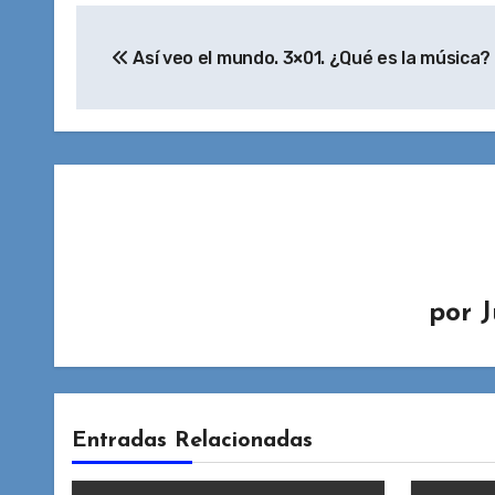
Navegación
Así veo el mundo. 3×01. ¿Qué es la música?
de
entradas
por
J
Entradas Relacionadas