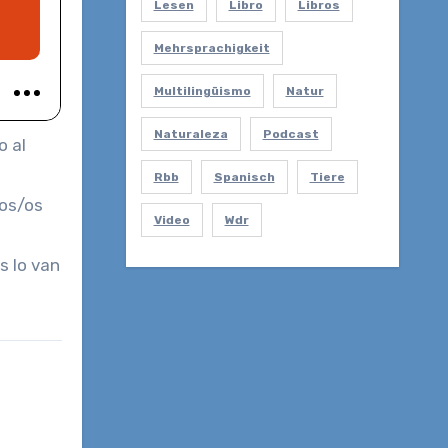
Lesen
Libro
Libros
Mehrsprachigkeit
Multilingüismo
Natur
Naturaleza
Podcast
o al
Rbb
Spanisch
Tiere
ros/os
Video
Wdr
s lo van