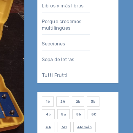
Libros y más libros
Porque crecemos
multilingües
Secciones
Sopa de letras
Tutti Frutti
1b
2A
2b
3b
4b
5a
5b
5C
6A
6C
Alemán