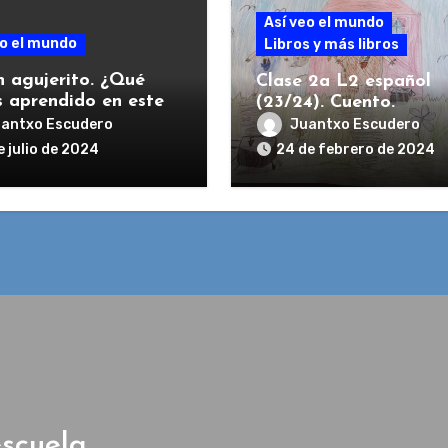
Así veo el mundo
eo el mundo
Libros y más libros
n agujerito. ¿Qué
Clase 2a L2 español
 aprendido en este
(23/24). Cuento.
 Clase 2a, L1
antxo Escudero
Juantxo Escudero
ol. 2023 / 2024
e julio de 2024
24 de febrero de 2024
escuela