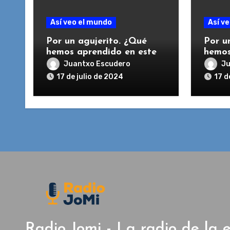
Así veo el mundo
Así v
Por un agujerito. ¿Qué
Por u
hemos aprendido en este
hemos
curso? Clase 2a, L1
curso?
Juantxo Escudero
Ju
alemán. 2023 / 2024
españ
17 de julio de 2024
17 d
Radio Jomi - La radio de la 