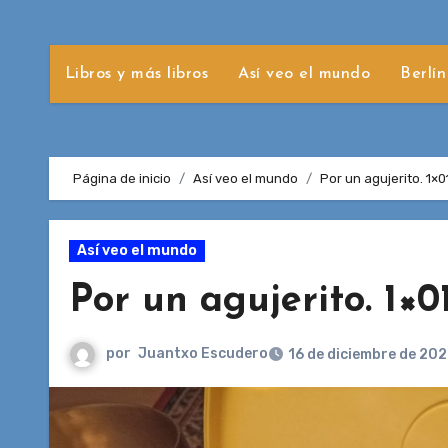
Libros y más libros
Así veo el mundo
Berlín
Página de inicio
Así veo el mundo
Por un agujerito. 1×0
Así veo el mundo
Por un agujerito. 1×0
por
Juantxo Escudero
16 de diciembre de 20