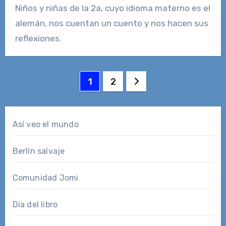
Niños y niñas de la 2a, cuyo idioma materno es el
alemán, nos cuentan un cuento y nos hacen sus
reflexiones.
Paginación
1
2
de
entradas
Así veo el mundo
Berlín salvaje
Comunidad Jomi
Día del libro