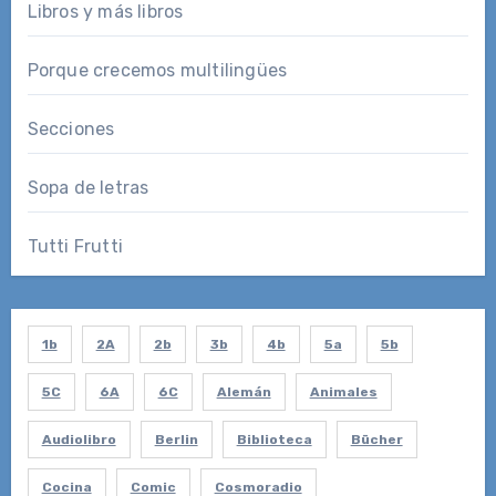
Libros y más libros
Porque crecemos multilingües
Secciones
Sopa de letras
Tutti Frutti
1b
2A
2b
3b
4b
5a
5b
5C
6A
6C
Alemán
Animales
Audiolibro
Berlin
Biblioteca
Bücher
Cocina
Comic
Cosmoradio