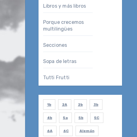
Libros y más libros
Porque crecemos
multilingües
Secciones
Sopa de letras
Tutti Frutti
1b
2A
2b
3b
4b
5a
5b
5C
6A
6C
Alemán