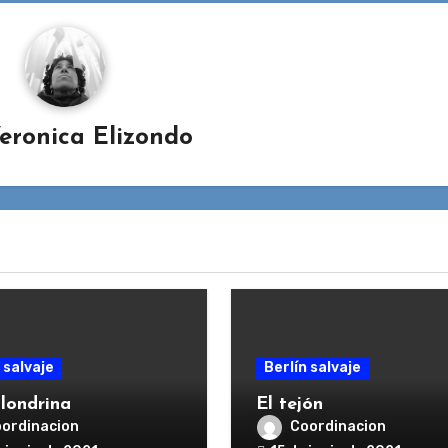
eronica Elizondo
 salvaje
Berlín salvaje
londrina
El tejón
ordinacion
Coordinacion