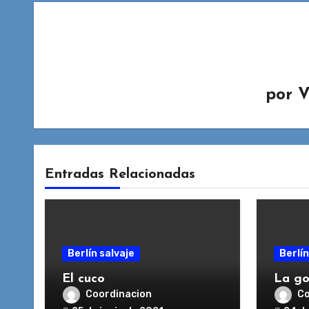
por
V
Entradas Relacionadas
Berlín salvaje
Berlín
El cuco
La go
Coordinacion
Co