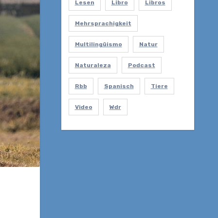
Lesen
Libro
Libros
Mehrsprachigkeit
Multilingüismo
Natur
Naturaleza
Podcast
Rbb
Spanisch
Tiere
Video
Wdr