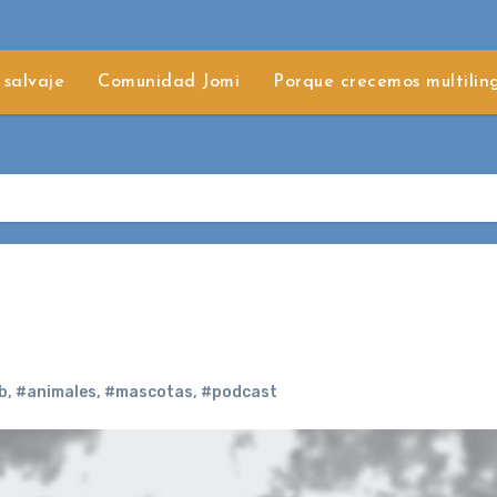
 salvaje
Comunidad Jomi
Porque crecemos multilin
b
,
#animales
,
#mascotas
,
#podcast