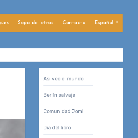
gües
Sopa de letras
Contacto
Español
Así veo el mundo
Berlín salvaje
Comunidad Jomi
Día del libro