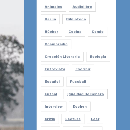
Animales
Audiolibro
Berlin
Biblioteca
Bücher
Cocina
Comic
Cosmoradio
Creación Literaria
Ecología
Entrevista
Escribir
Español
Fussball
Futbol
Igualdad De Genero
Interview
Kochen
Kritik
Lectura
Leer