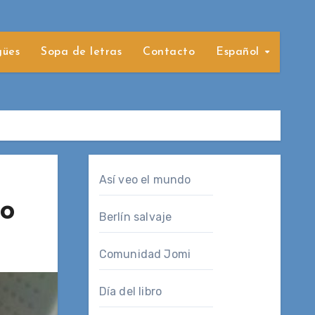
gües
Sopa de letras
Contacto
Español
Así veo el mundo
ro
Berlín salvaje
Comunidad Jomi
Día del libro