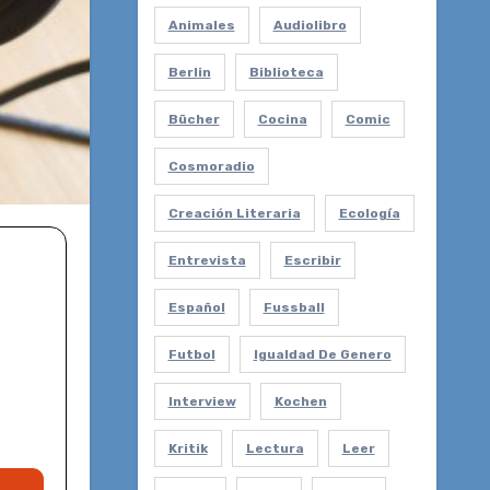
Animales
Audiolibro
Berlin
Biblioteca
Bücher
Cocina
Comic
Cosmoradio
Creación Literaria
Ecología
Entrevista
Escribir
Español
Fussball
Futbol
Igualdad De Genero
Interview
Kochen
Kritik
Lectura
Leer