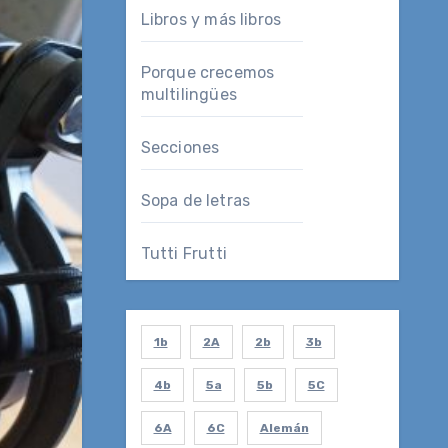
Libros y más libros
Porque crecemos
multilingües
Secciones
Sopa de letras
Tutti Frutti
1b
2A
2b
3b
4b
5a
5b
5C
6A
6C
Alemán