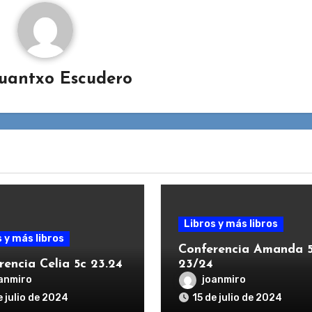
uantxo Escudero
Libros y más libros
 y más libros
Conferencia Amanda 5
rencia Celia 5c 23.24
23/24
anmiro
joanmiro
e julio de 2024
15 de julio de 2024