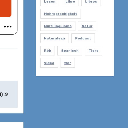
Lesen
Libro
Libros
Mehrsprachigkeit
Multilingüismo
Natur
Naturaleza
Podcast
Rbb
Spanisch
Tiere
Video
Wdr
4)