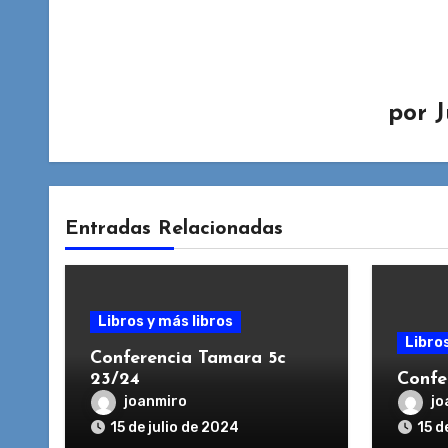
por
J
Entradas Relacionadas
Libros y más libros
Libros
Conferencia Tamara 5c
23/24
Confe
joanmiro
jo
15 de julio de 2024
15 d