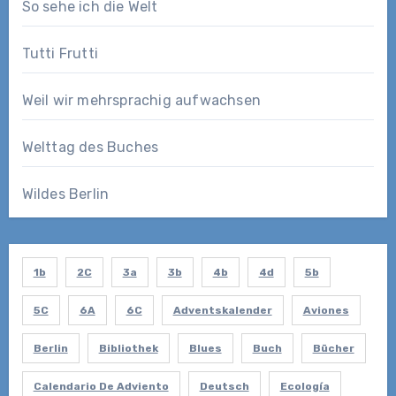
So sehe ich die Welt
Tutti Frutti
Weil wir mehrsprachig aufwachsen
Welttag des Buches
Wildes Berlin
1b
2C
3a
3b
4b
4d
5b
5C
6A
6C
Adventskalender
Aviones
Berlin
Bibliothek
Blues
Buch
Bücher
Calendario De Adviento
Deutsch
Ecología