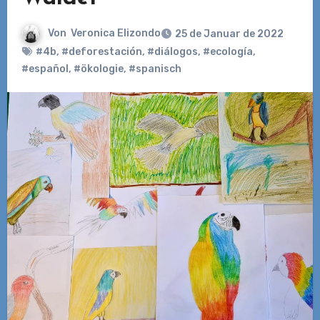
Von
Veronica Elizondo
25 de Januar de 2022
#4b
,
#deforestación
,
#diálogos
,
#ecología
,
#español
,
#ökologie
,
#spanisch