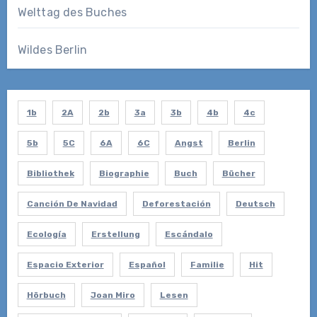
Welttag des Buches
Wildes Berlin
1b
2A
2b
3a
3b
4b
4c
5b
5C
6A
6C
Angst
Berlin
Bibliothek
Biographie
Buch
Bücher
Canción De Navidad
Deforestación
Deutsch
Ecología
Erstellung
Escándalo
Espacio Exterior
Español
Familie
Hit
Hörbuch
Joan Miro
Lesen