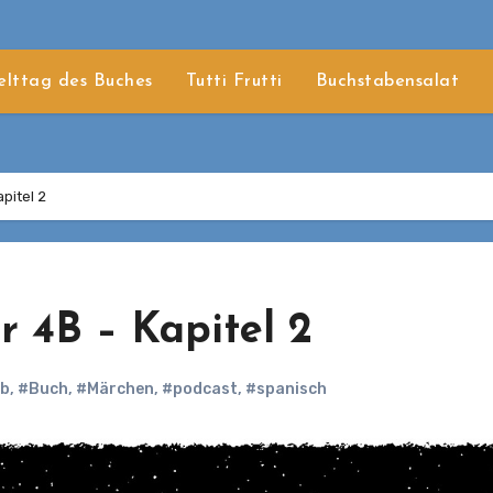
lttag des Buches
Tutti Frutti
Buchstabensalat
pitel 2
r 4B – Kapitel 2
b
,
#Buch
,
#Märchen
,
#podcast
,
#spanisch