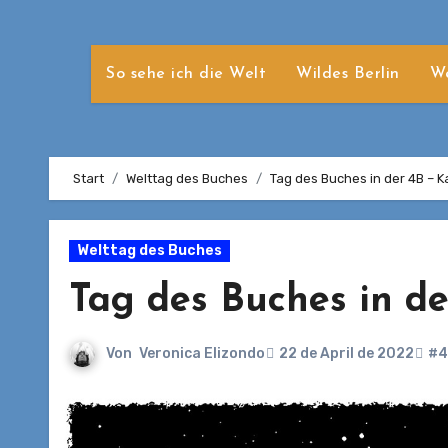
So sehe ich die Welt
Wildes Berlin
We
Start
Welttag des Buches
Tag des Buches in der 4B – Ka
Welttag des Buches
Tag des Buches in de
Von
Veronica Elizondo
22 de April de 2022
#4