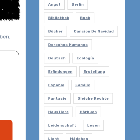
Angst
Berlin
Bibliothek
Buch
Bücher
Canción De Navidad
Derechos Humanos
Deutsch
Ecología
Erfindungen
Erstellung
Español
Familie
Fantasie
Gleiche Rechte
Haustiere
Hörbuch
Leidenschaft
Lesen
Licht
Mädchen