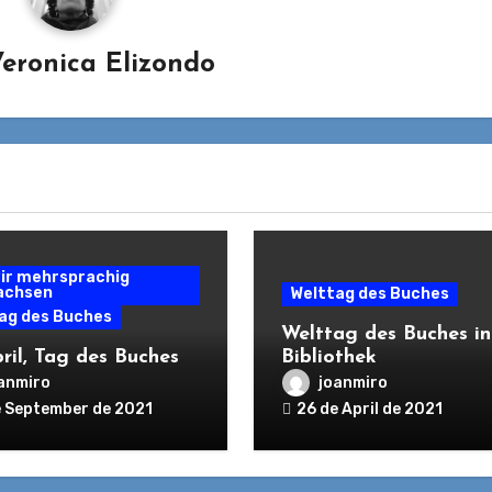
eronica Elizondo
wir mehrsprachig
achsen
Welttag des Buches
ag des Buches
Welttag des Buches in
pril, Tag des Buches
Bibliothek
anmiro
joanmiro
e September de 2021
26 de April de 2021