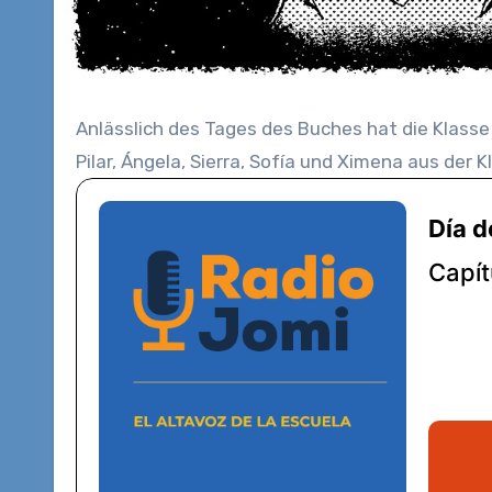
Anlässlich des Tages des Buches hat die Klasse 4b von Herrn Naranjo ihre eigenen Geschichten geschrieben.
Pilar, Ángela, Sierra, Sofía und Ximena aus der 