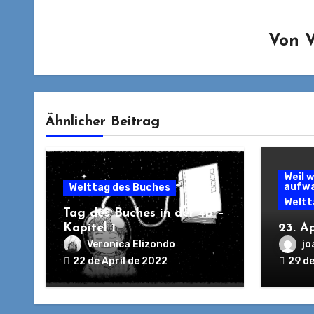
Von
V
Ähnlicher Beitrag
Weil 
aufw
Welttag des Buches
Weltt
Tag des Buches in der 4b –
Kapitel 1
23. A
Veronica Elizondo
jo
22 de April de 2022
29 d