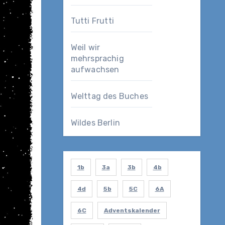
Tutti Frutti
Weil wir
mehrsprachig
aufwachsen
Welttag des Buches
Wildes Berlin
1b
3a
3b
4b
4d
5b
5C
6A
6C
Adventskalender