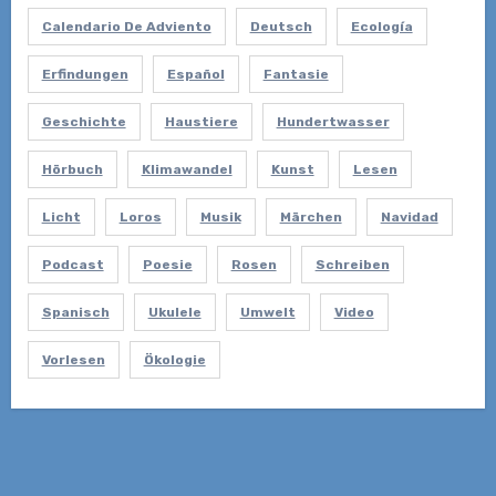
Calendario De Adviento
Deutsch
Ecología
Erfindungen
Español
Fantasie
Geschichte
Haustiere
Hundertwasser
Hörbuch
Klimawandel
Kunst
Lesen
Licht
Loros
Musik
Märchen
Navidad
Podcast
Poesie
Rosen
Schreiben
Spanisch
Ukulele
Umwelt
Video
Vorlesen
Ökologie