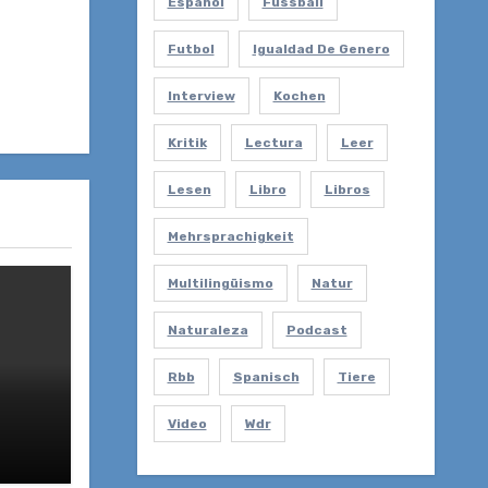
Español
Fussball
Futbol
Igualdad De Genero
Interview
Kochen
Kritik
Lectura
Leer
Lesen
Libro
Libros
Mehrsprachigkeit
Multilingüismo
Natur
Naturaleza
Podcast
Rbb
Spanisch
Tiere
Video
Wdr