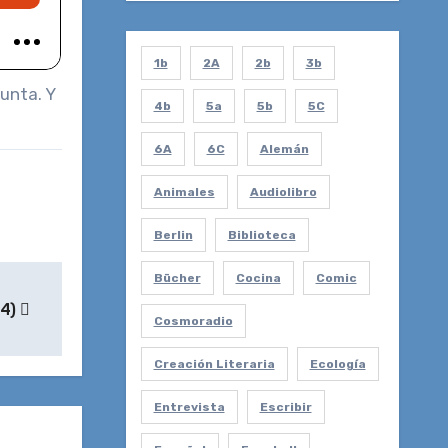
1b
2A
2b
3b
unta. Y
4b
5a
5b
5C
6A
6C
Alemán
Animales
Audiolibro
Berlin
Biblioteca
Bücher
Cocina
Comic
24)
Cosmoradio
Creación Literaria
Ecología
Entrevista
Escribir