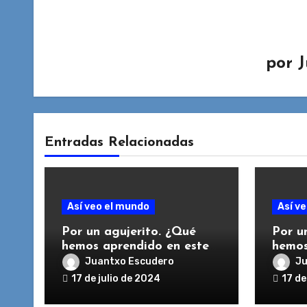
por
J
Entradas Relacionadas
Así veo el mundo
Así v
Por un agujerito. ¿Qué
Por u
hemos aprendido en este
hemos
curso? Clase 2a, L1
curso?
Juantxo Escudero
Ju
alemán. 2023 / 2024
españ
17 de julio de 2024
17 de