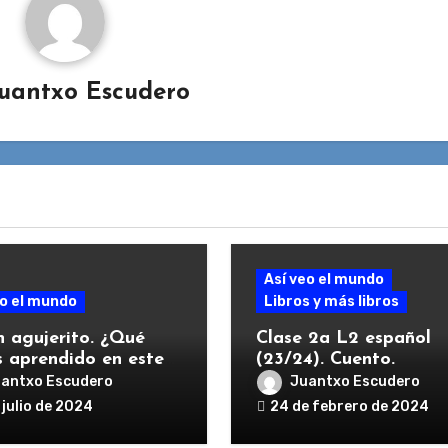
uantxo Escudero
Así veo el mundo
eo el mundo
Libros y más libros
n agujerito. ¿Qué
Clase 2a L2 español
 aprendido en este
(23/24). Cuento.
 Clase 2a, L1
antxo Escudero
Juantxo Escudero
ol. 2023 / 2024
 julio de 2024
24 de febrero de 2024