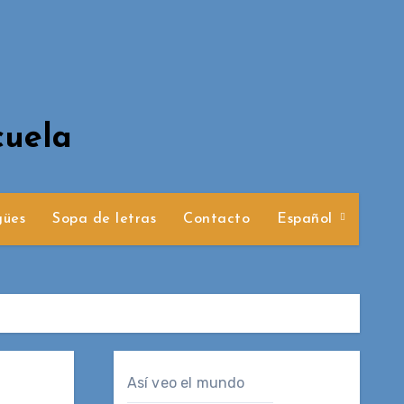
cuela
gües
Sopa de letras
Contacto
Español
Así veo el mundo