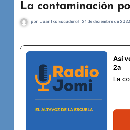
La contaminación por
por
Juantxo Escudero
21 de diciembre de 202