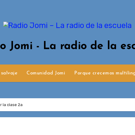
o Jomi - La radio de la es
 salvaje
Comunidad Jomi
Porque crecemos multilin
 la clase 2a