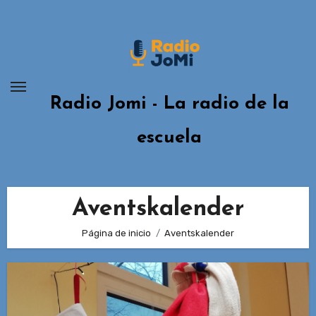
Ir
al
contenido
Radio Jomi - La radio de la
escuela
Aventskalender
Página de inicio
Aventskalender