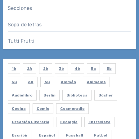
Secciones
Sopa de letras
Tutti Frutti
1b
2A
2b
3b
4b
5a
5b
5C
6A
6C
Alemán
Animales
Audiolibro
Berlin
Biblioteca
Bücher
Cocina
Comic
Cosmoradio
Creación Literaria
Ecología
Entrevista
Escribir
Español
Fussball
Futbol