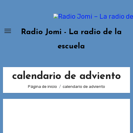
Ir
al
contenido
Radio Jomi - La radio de la
escuela
calendario de adviento
Página de inicio
calendario de adviento