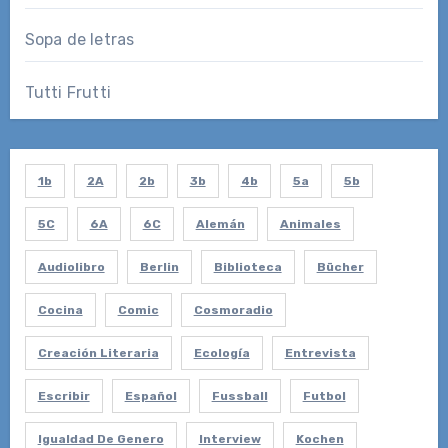
Sopa de letras
Tutti Frutti
1b
2A
2b
3b
4b
5a
5b
5C
6A
6C
Alemán
Animales
Audiolibro
Berlin
Biblioteca
Bücher
Cocina
Comic
Cosmoradio
Creación Literaria
Ecología
Entrevista
Escribir
Español
Fussball
Futbol
Igualdad De Genero
Interview
Kochen