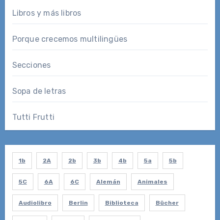
Libros y más libros
Porque crecemos multilingües
Secciones
Sopa de letras
Tutti Frutti
1b
2A
2b
3b
4b
5a
5b
5C
6A
6C
Alemán
Animales
Audiolibro
Berlin
Biblioteca
Bücher