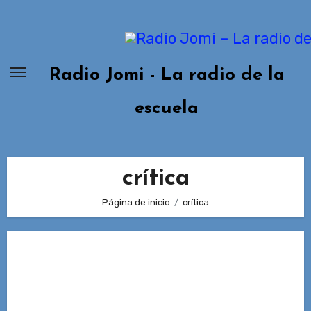
Ir
al
contenido
Radio Jomi - La radio de la
escuela
crítica
Página de inicio
crítica