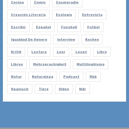
Cocina
Comic
Cosmoradio
Creación Literaria
Ecología
Entrevista
Escribir
Español
Fussball
Futbol
Igualdad De Genero
Interview
Kochen
Kritik
Lectura
Leer
Lesen
Libro
Libros
Mehrsprachigkeit
Multilingüismo
Natur
Naturaleza
Podcast
Rbb
Spanisch
Tiere
Video
Wdr