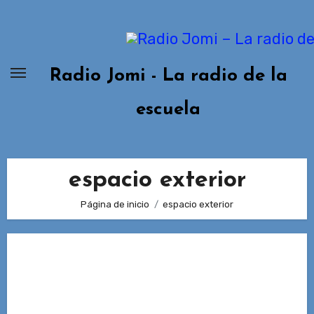
Ir
al
contenido
Radio Jomi - La radio de la
escuela
espacio exterior
Página de inicio
espacio exterior