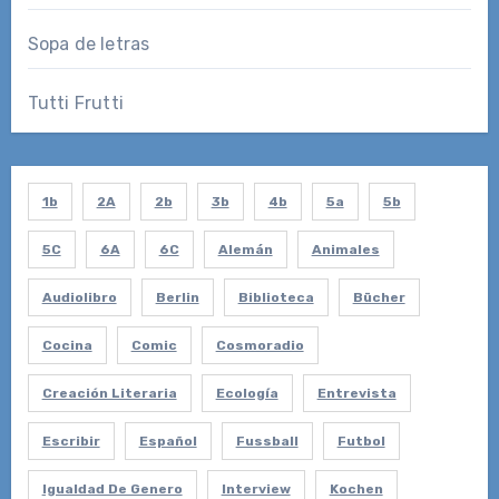
Sopa de letras
Tutti Frutti
1b
2A
2b
3b
4b
5a
5b
5C
6A
6C
Alemán
Animales
Audiolibro
Berlin
Biblioteca
Bücher
Cocina
Comic
Cosmoradio
Creación Literaria
Ecología
Entrevista
Escribir
Español
Fussball
Futbol
Igualdad De Genero
Interview
Kochen