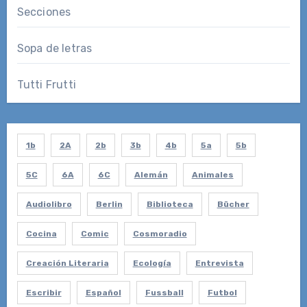
Secciones
Sopa de letras
Tutti Frutti
1b
2A
2b
3b
4b
5a
5b
5C
6A
6C
Alemán
Animales
Audiolibro
Berlin
Biblioteca
Bücher
Cocina
Comic
Cosmoradio
Creación Literaria
Ecología
Entrevista
Escribir
Español
Fussball
Futbol