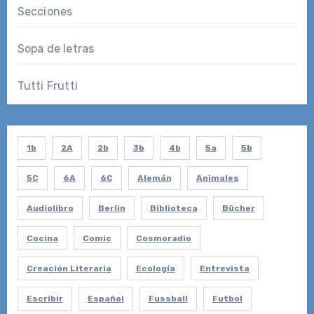
Secciones
Sopa de letras
Tutti Frutti
1b
2A
2b
3b
4b
5a
5b
5C
6A
6C
Alemán
Animales
Audiolibro
Berlin
Biblioteca
Bücher
Cocina
Comic
Cosmoradio
Creación Literaria
Ecología
Entrevista
Escribir
Español
Fussball
Futbol