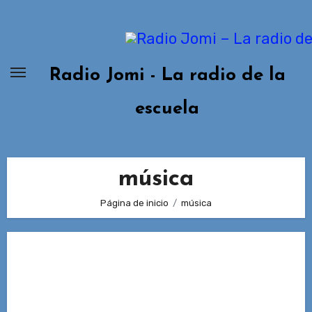
Ir
al
contenido
Radio Jomi - La radio de la
escuela
música
Página de inicio
música