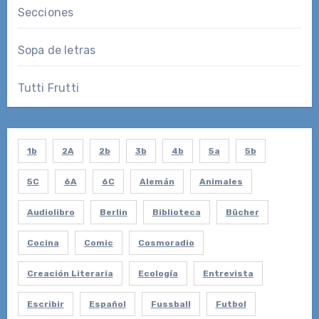
Secciones
Sopa de letras
Tutti Frutti
1b
2A
2b
3b
4b
5a
5b
5C
6A
6C
Alemán
Animales
Audiolibro
Berlin
Biblioteca
Bücher
Cocina
Comic
Cosmoradio
Creación Literaria
Ecología
Entrevista
Escribir
Español
Fussball
Futbol