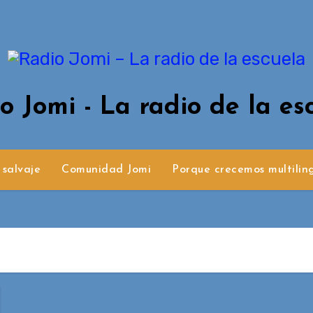
o Jomi - La radio de la es
 salvaje
Comunidad Jomi
Porque crecemos multilin