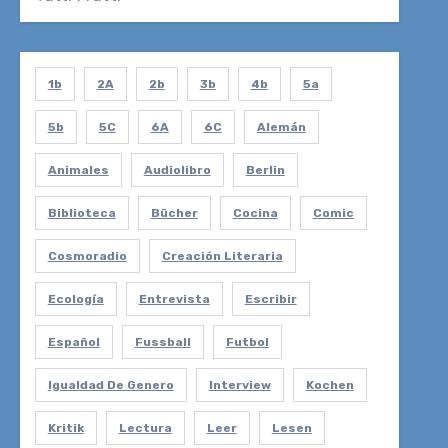
1b
2A
2b
3b
4b
5a
5b
5C
6A
6C
Alemán
Animales
Audiolibro
Berlin
Biblioteca
Bücher
Cocina
Comic
Cosmoradio
Creación Literaria
Ecología
Entrevista
Escribir
Español
Fussball
Futbol
Igualdad De Genero
Interview
Kochen
Kritik
Lectura
Leer
Lesen