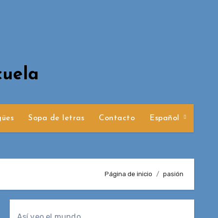
cuela
gües
Sopa de letras
Contacto
Español
Página de inicio
pasión
Así veo el mundo