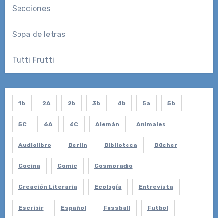
Secciones
Sopa de letras
Tutti Frutti
1b
2A
2b
3b
4b
5a
5b
5C
6A
6C
Alemán
Animales
Audiolibro
Berlin
Biblioteca
Bücher
Cocina
Comic
Cosmoradio
Creación Literaria
Ecología
Entrevista
Escribir
Español
Fussball
Futbol