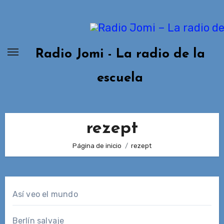
Ir
al
contenido
Radio Jomi - La radio de la
escuela
rezept
Página de inicio
rezept
Así veo el mundo
Berlín salvaje