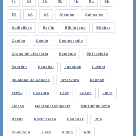
1b
2A
2b
3b
4b
5a
5b
5C
6A
6C
Alemán
Animales
Audiolibro
Berlin
Biblioteca
Bücher
Cocina
Comic
Cosmoradio
Creación Literaria
Ecología
Entrevista
Escribir
Español
Fussball
Futbol
Igualdad De Genero
Interview
Kochen
Kritik
Lectura
Leer
Lesen
Libro
Libros
Mehrsprachigkeit
Multilingüismo
Natur
Naturaleza
Podcast
Rbb
Spanisch
Tiere
Video
Wdr