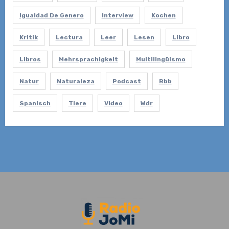
Igualdad De Genero
Interview
Kochen
Kritik
Lectura
Leer
Lesen
Libro
Libros
Mehrsprachigkeit
Multilingüismo
Natur
Naturaleza
Podcast
Rbb
Spanisch
Tiere
Video
Wdr