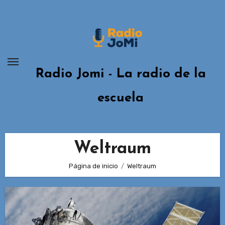
Ir
al
contenido
Radio Jomi - La radio de la
escuela
Weltraum
Página de inicio
Weltraum