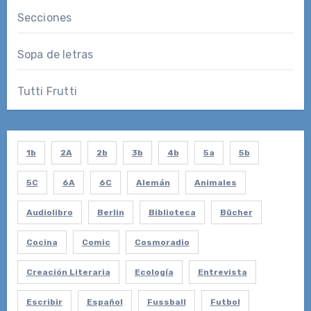
Secciones
Sopa de letras
Tutti Frutti
1b
2A
2b
3b
4b
5a
5b
5C
6A
6C
Alemán
Animales
Audiolibro
Berlin
Biblioteca
Bücher
Cocina
Comic
Cosmoradio
Creación Literaria
Ecología
Entrevista
Escribir
Español
Fussball
Futbol