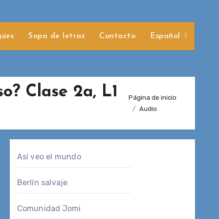
gües
Sopa de letras
Contacto
Español
o? Clase 2a, L1
Página de inicio
Audio
Así veo el mundo
Berlín salvaje
Comunidad Jomi