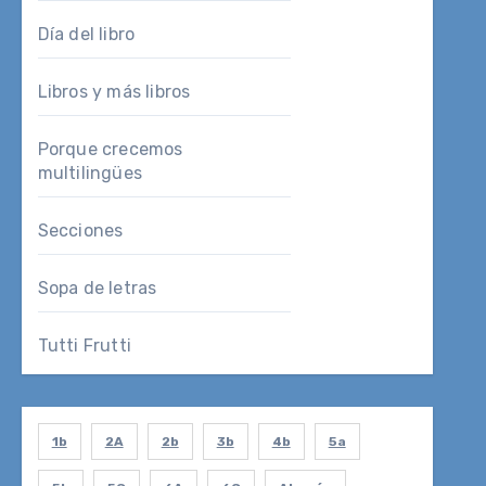
Día del libro
Libros y más libros
Porque crecemos
multilingües
Secciones
Sopa de letras
Tutti Frutti
1b
2A
2b
3b
4b
5a