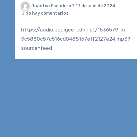
Juantxo Escudero
17 de julio de 2024
No hay comentarios
https://audio.podigee-cdn.net/1536579-m-
9c5880c57c516cd0488157e1f2127e24.mp3?
source=feed