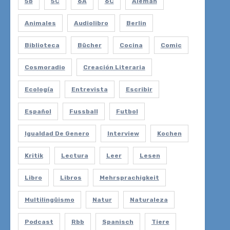
5b
5C
6A
6C
Alemán
Animales
Audiolibro
Berlin
Biblioteca
Bücher
Cocina
Comic
Cosmoradio
Creación Literaria
Ecología
Entrevista
Escribir
Español
Fussball
Futbol
Igualdad De Genero
Interview
Kochen
Kritik
Lectura
Leer
Lesen
Libro
Libros
Mehrsprachigkeit
Multilingüismo
Natur
Naturaleza
Podcast
Rbb
Spanisch
Tiere