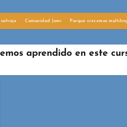
 salvaje
Comunidad Jomi
Porque crecemos multilin
hemos aprendido en este curs