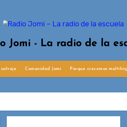
o Jomi - La radio de la es
 salvaje
Comunidad Jomi
Porque crecemos multilin