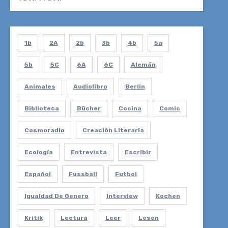
1b
2A
2b
3b
4b
5a
5b
5C
6A
6C
Alemán
Animales
Audiolibro
Berlin
Biblioteca
Bücher
Cocina
Comic
Cosmoradio
Creación Literaria
Ecología
Entrevista
Escribir
Español
Fussball
Futbol
Igualdad De Genero
Interview
Kochen
Kritik
Lectura
Leer
Lesen