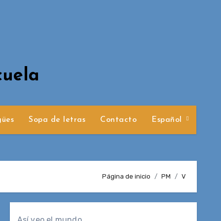
cuela
gües
Sopa de letras
Contacto
Español
Página de inicio
PM
V
Así veo el mundo