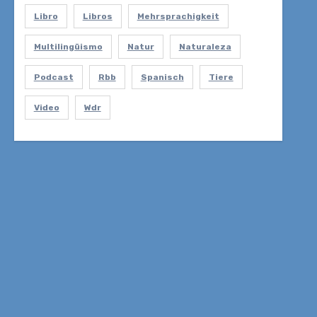
Libro
Libros
Mehrsprachigkeit
Multilingüismo
Natur
Naturaleza
Podcast
Rbb
Spanisch
Tiere
Video
Wdr