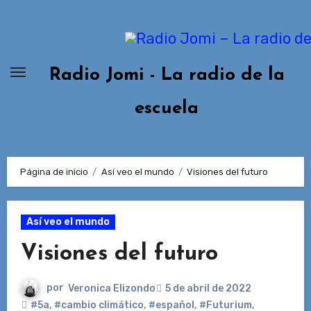
Ir
al
contenido
Radio Jomi - La radio de la
escuela
Página de inicio
Así veo el mundo
Visiones del futuro
Así veo el mundo
Visiones del futuro
por
Veronica Elizondo
5 de abril de 2022
#5a
,
#cambio climático
,
#español
,
#Futurium
,