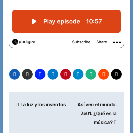
Navegación
La luz y los inventos
Así veo el mundo.
de
3×01. ¿Qué es la
entradas
música?