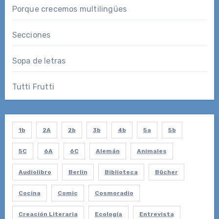
Porque crecemos multilingües
Secciones
Sopa de letras
Tutti Frutti
1b
2A
2b
3b
4b
5a
5b
5C
6A
6C
Alemán
Animales
Audiolibro
Berlin
Biblioteca
Bücher
Cocina
Comic
Cosmoradio
Creación Literaria
Ecología
Entrevista