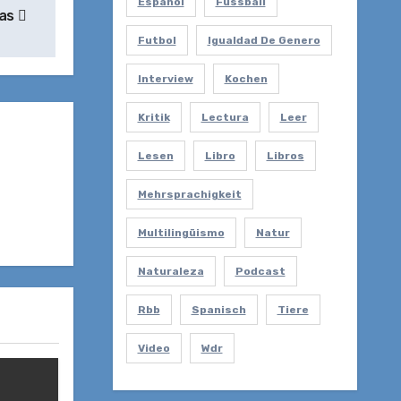
Español
Fussball
ias
Futbol
Igualdad De Genero
Interview
Kochen
Kritik
Lectura
Leer
Lesen
Libro
Libros
Mehrsprachigkeit
Multilingüismo
Natur
Naturaleza
Podcast
Rbb
Spanisch
Tiere
Video
Wdr