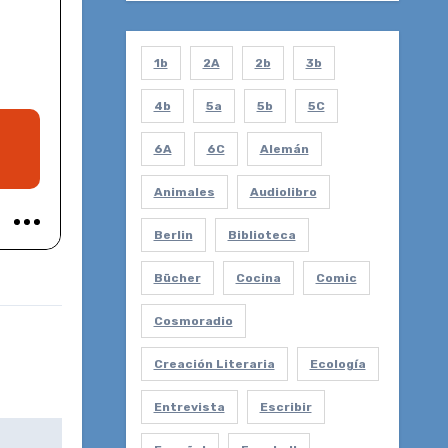
1b
2A
2b
3b
4b
5a
5b
5C
6A
6C
Alemán
Animales
Audiolibro
Berlin
Biblioteca
Bücher
Cocina
Comic
Cosmoradio
Creación Literaria
Ecología
Entrevista
Escribir