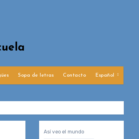
cuela
gües
Sopa de letras
Contacto
Español
Así veo el mundo