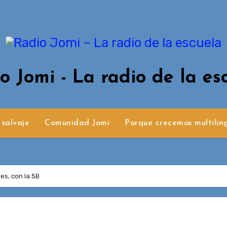
o Jomi - La radio de la es
 salvaje
Comunidad Jomi
Porque crecemos multilin
es, con la 5B