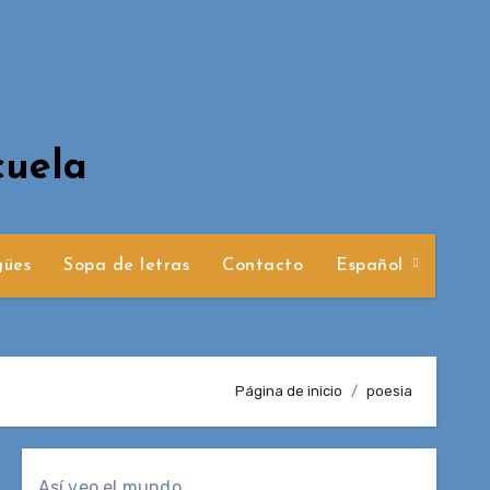
cuela
gües
Sopa de letras
Contacto
Español
Página de inicio
poesia
Así veo el mundo