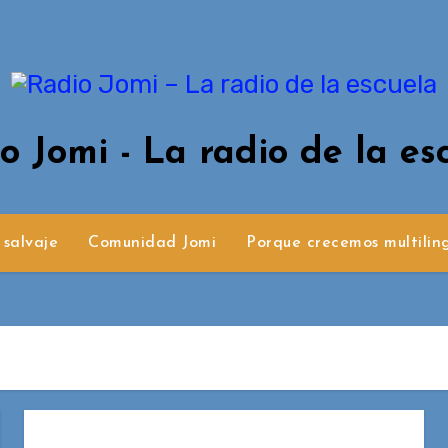
o Jomi - La radio de la es
 salvaje
Comunidad Jomi
Porque crecemos multilin