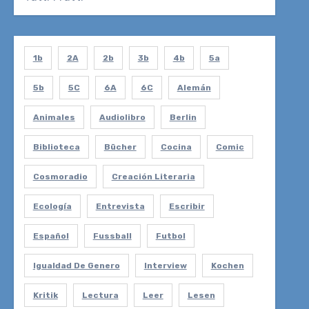
1b
2A
2b
3b
4b
5a
5b
5C
6A
6C
Alemán
Animales
Audiolibro
Berlin
Biblioteca
Bücher
Cocina
Comic
Cosmoradio
Creación Literaria
Ecología
Entrevista
Escribir
Español
Fussball
Futbol
Igualdad De Genero
Interview
Kochen
Kritik
Lectura
Leer
Lesen