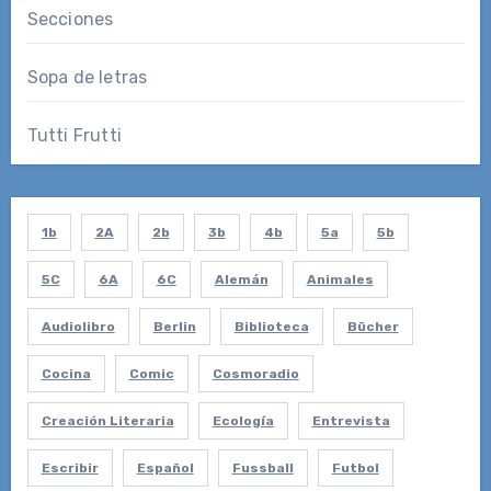
Secciones
Sopa de letras
Tutti Frutti
1b
2A
2b
3b
4b
5a
5b
5C
6A
6C
Alemán
Animales
Audiolibro
Berlin
Biblioteca
Bücher
Cocina
Comic
Cosmoradio
Creación Literaria
Ecología
Entrevista
Escribir
Español
Fussball
Futbol