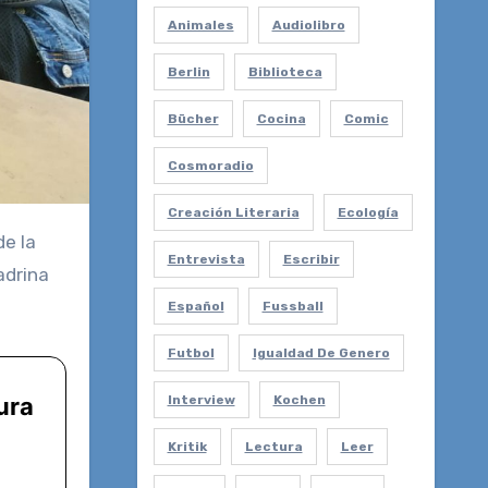
Animales
Audiolibro
Berlin
Biblioteca
Bücher
Cocina
Comic
Cosmoradio
Creación Literaria
Ecología
Entrevista
Escribir
adrina
Español
Fussball
Futbol
Igualdad De Genero
Interview
Kochen
Kritik
Lectura
Leer