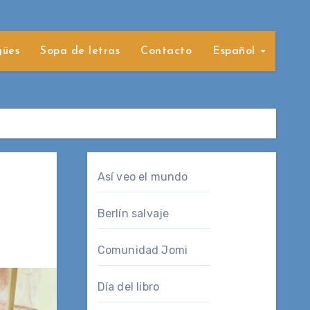
gües
Sopa de letras
Contacto
Español
Así veo el mundo
Berlín salvaje
Comunidad Jomi
Día del libro