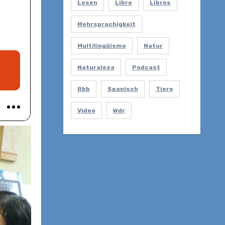
Lesen
Libro
Libros
Mehrsprachigkeit
Multilingüismo
Natur
Naturaleza
Podcast
Rbb
Spanisch
Tiere
Video
Wdr