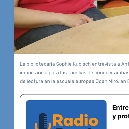
La bibliotecaria Sophie Kubisch entrevista a Antonia García, quien imparte Español para adutos y habla de la
importancia para las familias de conocer ambas
de lectura en la escuela europea Joan Miró, en 