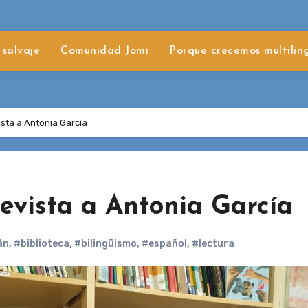
 salvaje
Comunidad Jomi
Porque crecemos multilin
vista a Antonia García
revista a Antonia García
án
,
#biblioteca
,
#bilingüismo
,
#español
,
#lectura