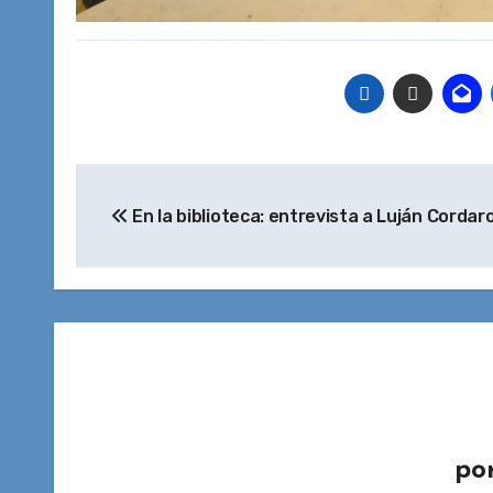
Navegación
En la biblioteca: entrevista a Luján Cordar
de
entradas
po