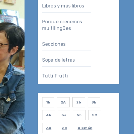
Libros y más libros
Porque crecemos
multilingües
Secciones
Sopa de letras
Tutti Frutti
1b
2A
2b
3b
4b
5a
5b
5C
6A
6C
Alemán