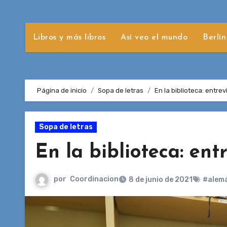
Libros y más libros
Así veo el mundo
Berlín
Página de inicio
Sopa de letras
En la biblioteca: entre
Sopa de letras
En la biblioteca: ent
por
Coordinacion
8 de junio de 2021
#alem