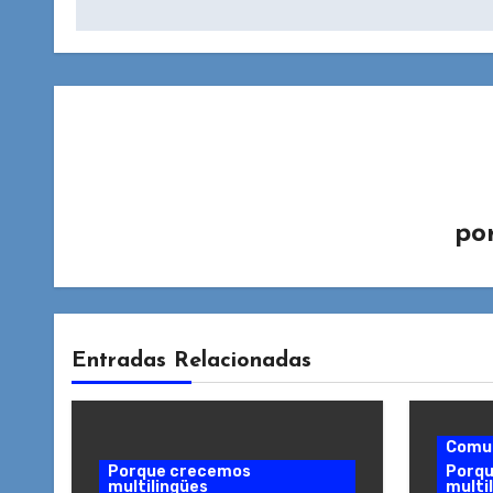
entradas
po
Entradas Relacionadas
Comu
Porque crecemos
Porq
multilingües
multi