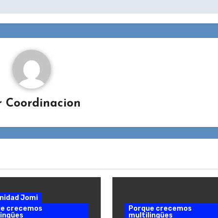
r
Coordinacion
nidad Jomi
ue crecemos
Porque crecemos
lingües
multilingües