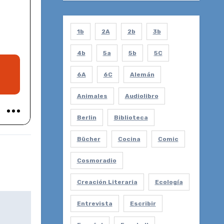
1b
2A
2b
3b
4b
5a
5b
5C
6A
6C
Alemán
Animales
Audiolibro
Berlin
Biblioteca
Bücher
Cocina
Comic
Cosmoradio
Creación Literaria
Ecología
Entrevista
Escribir