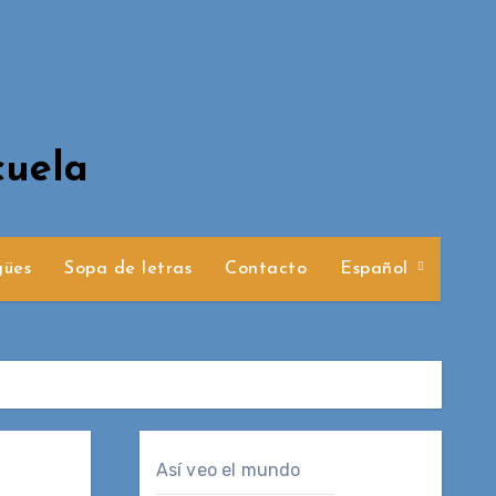
cuela
gües
Sopa de letras
Contacto
Español
Así veo el mundo