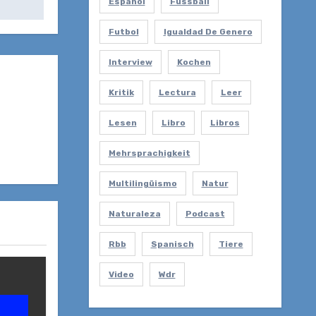
Español
Fussball
Futbol
Igualdad De Genero
Interview
Kochen
Kritik
Lectura
Leer
Lesen
Libro
Libros
Mehrsprachigkeit
Multilingüismo
Natur
Naturaleza
Podcast
Rbb
Spanisch
Tiere
Video
Wdr