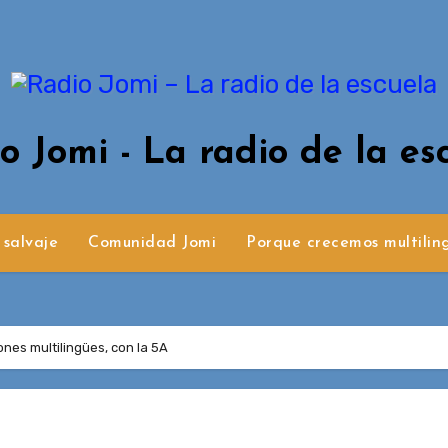
o Jomi - La radio de la es
 salvaje
Comunidad Jomi
Porque crecemos multilin
nes multilingües, con la 5A